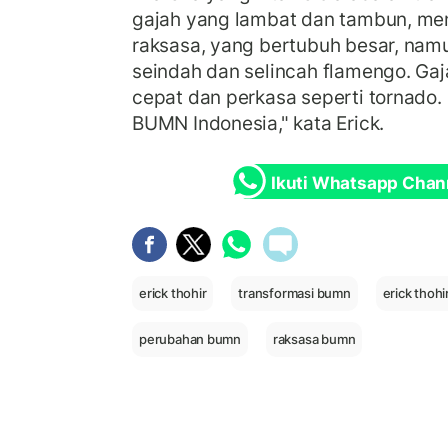
gajah yang lambat dan tambun, men
raksasa, yang bertubuh besar, namu
seindah dan selincah flamengo. Gaj
cepat dan perkasa seperti tornado.
BUMN Indonesia," kata Erick.
Ikuti Whatsapp Chan
erick thohir
transformasi bumn
erick thohi
perubahan bumn
raksasa bumn