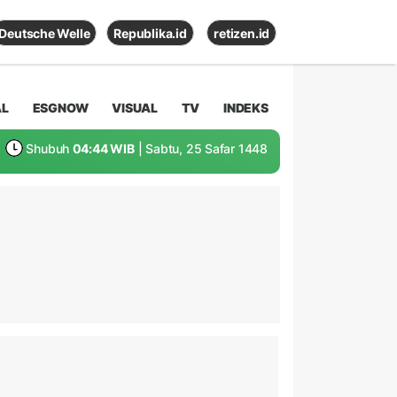
Deutsche Welle
Republika.id
retizen.id
AL
ESGNOW
VISUAL
TV
INDEKS
Shubuh
04:44 WIB
| Sabtu, 25 Safar 1448