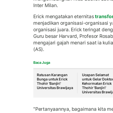
Inter Milan.
Erick mengatakan eternitas
transf
menjadikan organisasi-organisasi y
organisasi juara. Erick teringat den
Guru besar Harvard, Profesor Rosa
mengajari gajah menari saat ia kuli
(AS).
Baca Juga
Ratusan Karangan
Ucapan Selamat
Bunga untuk Erick
untuk Gelar Dokto
Thohir 'Banjiri'
Kehormatan Erick
Universitas Brawijaya
Thohir 'Banjiri'
Universitas Brawij
"Pertanyaannya, bagaimana kita me