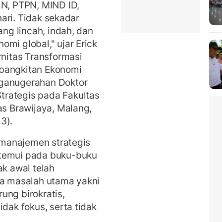
LN, PTPN, MIND ID,
ari. Tidak sekadar
ang lincah, indah, dan
mi global," ujar Erick
rnitas Transformasi
ebangkitan Ekonomi
nganugerahan Doktor
rategis pada Fakultas
as Brawijaya, Malang,
3).
n manajemen strategis
itemui pada buku-buku
ak awal telah
ga masalah utama yakni
ung birokratis,
idak fokus, serta tidak