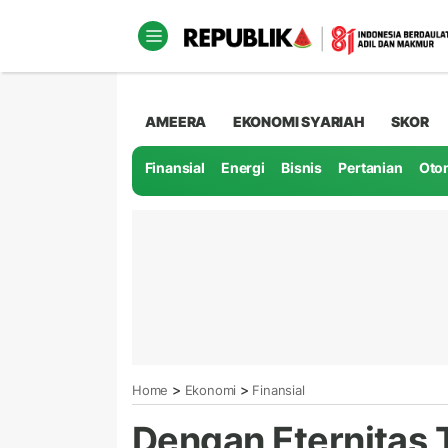
AMEERA
EKONOMI SYARIAH
SKOR
Finansial
Energi
Bisnis
Pertanian
Oto
>
>
Home
Ekonomi
Finansial
Dengan Eternitas 