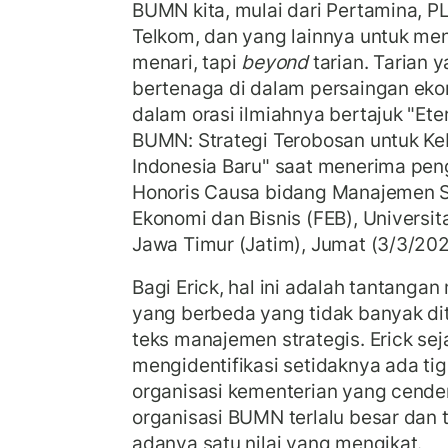
BUMN kita, mulai dari Pertamina, P
Telkom, dan yang lainnya
untuk men
menari, tapi
beyond
tarian. Tarian y
bertenaga di dalam persaingan ekono
dalam orasi ilmiahnya bertajuk "Ete
BUMN: Strategi Terobosan untuk K
Indonesia Baru" saat menerima pe
Honoris Causa bidang Manajemen St
Ekonomi dan Bisnis (FEB), Universit
Jawa Timur (Jatim), Jumat (3/3/202
Bagi Erick, hal ini adalah tantanga
yang berbeda yang tidak banyak d
teks manajemen strategis. Erick sej
mengidentifikasi setidaknya ada ti
organisasi kementerian yang cender
organisasi BUMN terlalu besar dan t
adanya satu nilai yang mengikat.