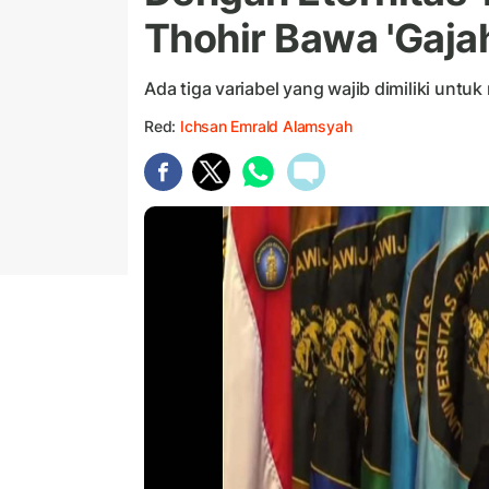
Thohir Bawa 'Gaja
Ada tiga variabel yang wajib dimiliki un
Red:
Ichsan Emrald Alamsyah