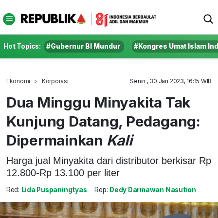
Hot Topics:
#Gubernur BI Mundur
#Kongres Umat Islam In
Ekonomi
Korporasi
Senin , 30 Jan 2023, 16:15 WIB
Dua Minggu Minyakita Tak
Kunjung Datang, Pedagang:
Dipermainkan
Kali
Harga jual Minyakita dari distributor berkisar Rp
12.800-Rp 13.100 per liter
Red:
Lida Puspaningtyas
Rep:
Dedy Darmawan Nasution