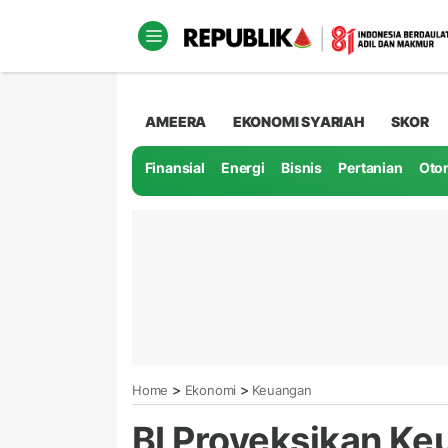
AMEERA
EKONOMI SYARIAH
SKOR
Finansial
Energi
Bisnis
Pertanian
Oto
>
>
Home
Ekonomi
Keuangan
BI Proyeksikan Ke