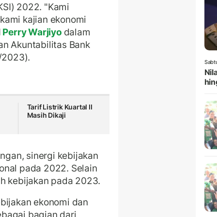
SI) 2022. "Kami
kami kajian ekonomi
I
Perry Warjiyo
dalam
n Akuntabilitas Bank
/2023).
Sabt
Nil
hin
Tarif Listrik Kuartal II
Masih Dikaji
gan, sinergi kebijakan
onal pada 2022. Selain
ah kebijakan pada 2023.
ebijakan ekonomi dan
bagai bagian dari