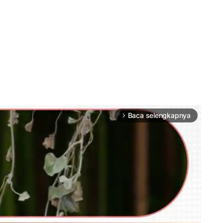
Baca selengkapnya
arrow_forward_ios