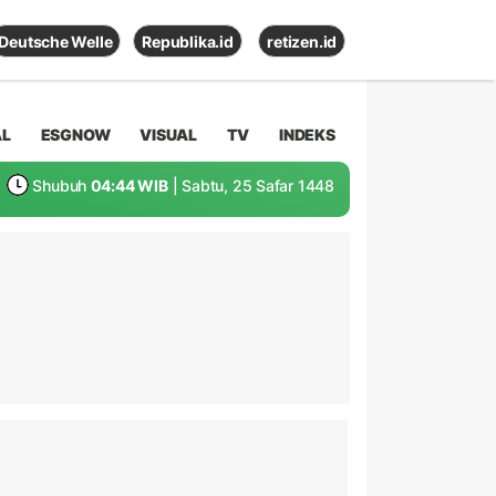
Deutsche Welle
Republika.id
retizen.id
AL
ESGNOW
VISUAL
TV
INDEKS
Shubuh
04:44 WIB
| Sabtu, 25 Safar 1448