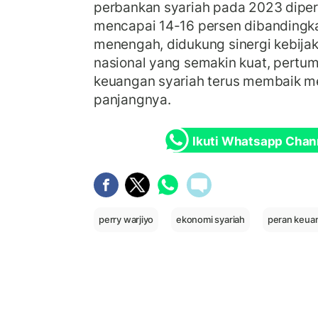
perbankan syariah pada 2023 dipe
mencapai 14-16 persen dibandingk
menengah, didukung sinergi kebija
nasional yang semakin kuat, pert
keuangan syariah terus membaik me
panjangnya.
Ikuti Whatsapp Chan
perry warjiyo
ekonomi syariah
peran keuan