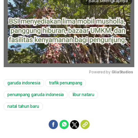
Baca selengkapnya
arrow_forward_ios
Powered by 
GliaStudios
garuda indonesia
trafik penumpang
Mute
penumpang garuda indonesia
libur nataru
natal tahun baru