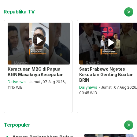
>
Republika TV
Keracunan MBG di Papua
Saat Prabowo Ngetes
BGN Masaknya Kecepatan
Kekuatan Genting Buatan
BRIN
Dailynews
- Jumat , 07 Aug 2026,
11:15 WIB
Dailynews
- Jumat , 07 Aug 2026
09:45 WIB
>
Terpopuler