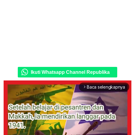
Ikuti Whatsapp Channel Republika
Baca selengkapnya
arrow_forward_ios