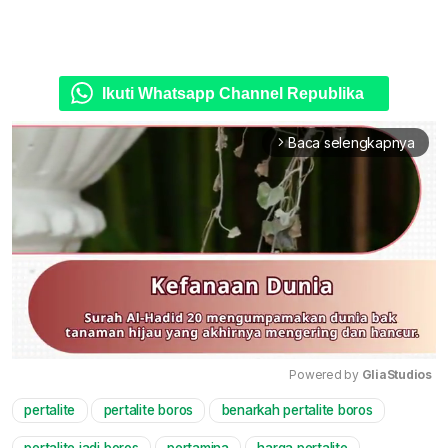
Ikuti Whatsapp Channel Republika
Baca selengkapnya
arrow_forward_ios
Powered by 
GliaStudios
pertalite
pertalite boros
benarkah pertalite boros
Mute