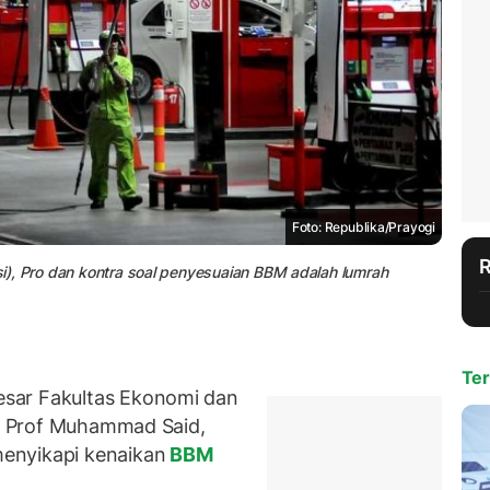
Foto: Republika/Prayogi
asi), Pro dan kontra soal penyesuaian BBM adalah lumrah
Ter
sar Fakultas Ekonomi dan
a, Prof Muhammad Said,
enyikapi kenaikan
BBM