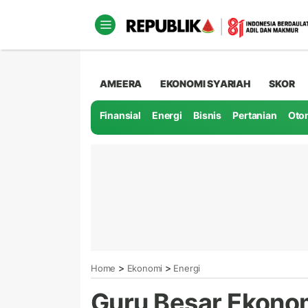
AMEERA
EKONOMI SYARIAH
SKOR
Finansial
Energi
Bisnis
Pertanian
Oto
>
>
Home
Ekonomi
Energi
Guru Besar Ekonom