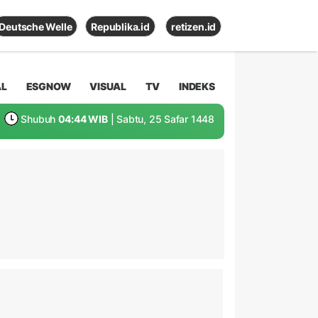
Deutsche Welle
Republika.id
retizen.id
AL
ESGNOW
VISUAL
TV
INDEKS
Shubuh
04:44 WIB
| Sabtu, 25 Safar 1448