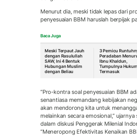
Menurut dia, meski tidak lepas dari p
penyesuaian BBM haruslah berpijak pad
Baca Juga
Meski Terpaut Jauh
3 Pemicu Runtuhn
dengan Rasulullah
Peradaban Menur
SAW, Ini 4 Bentuk
Ibnu Khaldun,
Hubungan Muslim
Tumpulnya Huku
dengan Beliau
Termasuk
“Pro-kontra soal penyesuaian BBM ada
senantiasa memandang kebijakan nega
akan mendorong kita untuk menanggapi 
melainkan secara emosional,” ujarnya
dalam diskusi Penggerak Milenial Indo
“Meneropong Efektivitas Kenaikan BB