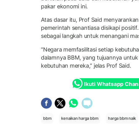
pakar ekonomi ini.
Atas dasar itu, Prof Said menyaranka
pemerintah senantiasa disikapi positif
sebagai langkah untuk menangani ma
“Negara memfasilitasi setiap kebutuha
dalamnya BBM, yang tujuannya untu
kebutuhan mereka,” jelas Prof Said.
Ikuti Whatsapp Chan
bbm
kenaikan harga bbm
harga bbm naik