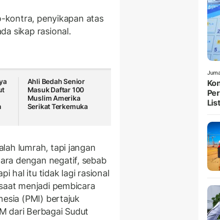
ro-kontra, penyikapan atas
a sikap rasional.
Juma
ya
Ahli Bedah Senior
Kon
ut
Masuk Daftar 100
Per
Muslim Amerika
List
m
Serikat Terkemuka
lah lumrah, tapi jangan
ra dengan negatif, sebab
hal itu tidak lagi rasional
 saat menjadi pembicara
nesia (PMI) bertajuk
M dari Berbagai Sudut