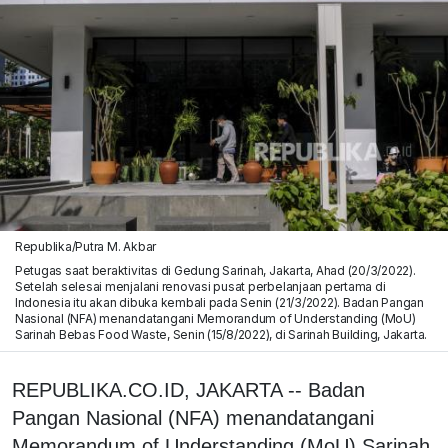
Republika/Putra M. Akbar
Petugas saat beraktivitas di Gedung Sarinah, Jakarta, Ahad (20/3/2022).
Setelah selesai menjalani renovasi pusat perbelanjaan pertama di
Indonesia itu akan dibuka kembali pada Senin (21/3/2022). Badan Pangan
Nasional (NFA) menandatangani Memorandum of Understanding (MoU)
Sarinah Bebas Food Waste, Senin (15/8/2022), di Sarinah Building, Jakarta.
REPUBLIKA.CO.ID, JAKARTA -- Badan
Pangan Nasional (NFA) menandatangani
Memorandum of Understanding (MoU) Sarinah