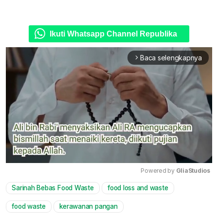
Ikuti Whatsapp Channel Republika
Baca selengkapnya
arrow_forward_ios
Powered by 
GliaStudios
Sarinah Bebas Food Waste
food loss and waste
Mute
food waste
kerawanan pangan