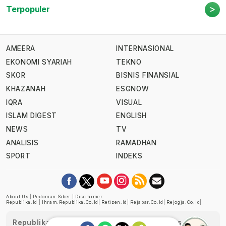
>
Terpopuler
AMEERA
INTERNASIONAL
EKONOMI SYARIAH
TEKNO
SKOR
BISNIS FINANSIAL
KHAZANAH
ESGNOW
IQRA
VISUAL
ISLAM DIGEST
ENGLISH
NEWS
TV
ANALISIS
RAMADHAN
SPORT
INDEKS
About Us
|
Pedoman Siber
|
Disclaimer
Republika.id
|
Ihram.republika.co.id
|
Retizen.id
|
Rejabar.co.id
|
Rejogja.co.id
|
Republika telah diverifikasi oleh Dewan Pers