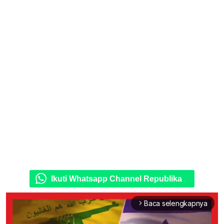
Ikuti Whatsapp Channel Republika
Baca selengkapnya
arrow_forward_ios