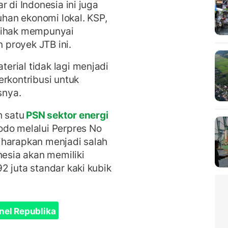
 di Indonesia ini juga
an ekonomi lokal. KSP,
 pihak mempunyai
proyek JTB ini.
rial tidak lagi menjadi
erkontribusi untuk
snya.
h satu
PSN sektor energi
odo melalui Perpres No
iharapkan menjadi salah
nesia akan memiliki
2 juta standar kaki kubik
nel Republika