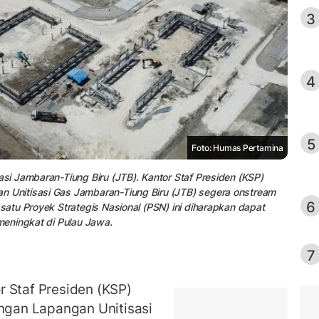
3
4
5
Foto: Humas Pertamina
i Jambaran-Tiung Biru (JTB). Kantor Staf Presiden (KSP)
Unitisasi Gas Jambaran-Tiung Biru (JTB) segera onstream
6
atu Proyek Strategis Nasional (PSN) ini diharapkan dapat
eningkat di Pulau Jawa.
7
 Staf Presiden (KSP)
gan Lapangan Unitisasi