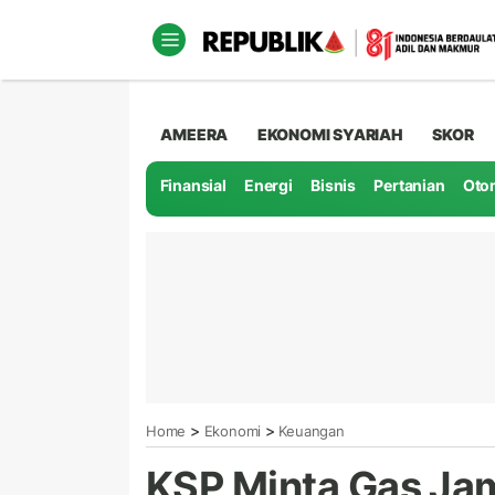
AMEERA
EKONOMI SYARIAH
SKOR
Finansial
Energi
Bisnis
Pertanian
Oto
>
>
Home
Ekonomi
Keuangan
KSP Minta Gas Jam