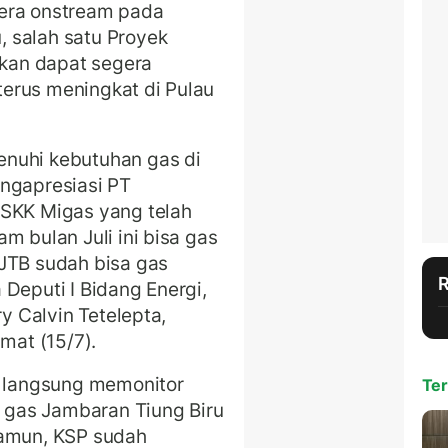
gera onstream pada
 salah satu Proyek
pkan dapat segera
erus meningkat di Pulau
nuhi kebutuhan gas di
engapresiasi PT
 SKK Migas yang telah
m bulan Juli ini bisa gas
 JTB sudah bisa gas
Deputi I Bidang Energi,
ry Calvin Tetelepta,
mat (15/7).
a langsung memonitor
Ter
gas Jambaran Tiung Biru
Namun, KSP sudah