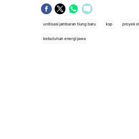
unitisasi jambaran tiung baru
ksp
proyek st
kebutuhan energi jawa