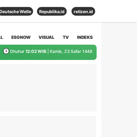
Deutsche Welle
Republika.id
retizen.id
AL
ESGNOW
VISUAL
TV
INDEKS
Dhuhur
12:02 WIB
| Kamis, 23 Safar 1448