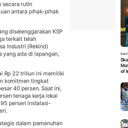
 secara rutin
uan antara pihak-pihak
ang diselenggarakan KSP
a terkait telah
 Industri (Rekind)
a yang ada di lapangan,
Kami
Ska
Mat
of 
Rp 22 triliun ini memiliki
n komitmen tingkat
sar 40 persen. Saat ini,
sen tenaga kerja lokal
 95 persen instalasi-
eri.
trategis dalam pemenuhan