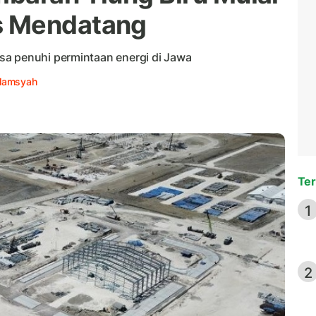
s Mendatang
sa penuhi permintaan energi di Jawa
Alamsyah
Ter
1
2