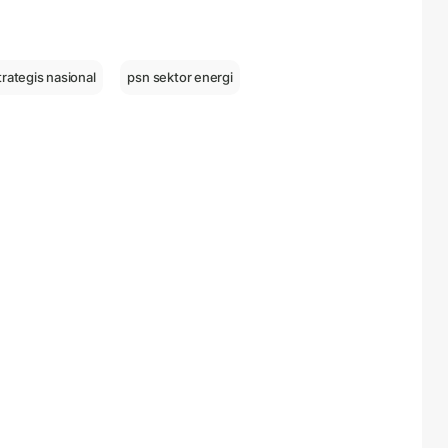
rategis nasional
psn sektor energi