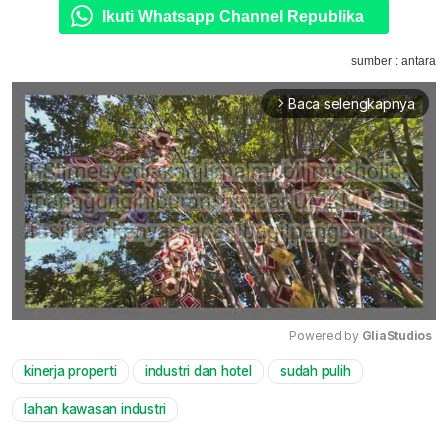
Ikuti Whatsapp Channel Republika
sumber : antara
Baca selengkapnya
arrow_forward_ios
Powered by 
GliaStudios
kinerja properti
industri dan hotel
sudah pulih
Mute
lahan kawasan industri