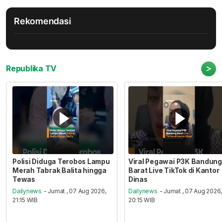
Rekomendasi
>
Republika TV
Polisi Diduga Terobos Lampu
Viral Pegawai P3K Bandung
Merah Tabrak Balita hingga
Barat Live TikTok di Kantor
Tewas
Dinas
Dailynews
- Jumat , 07 Aug 2026,
Dailynews
- Jumat , 07 Aug 2026
21:15 WIB
20:15 WIB