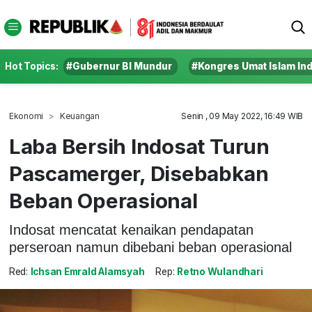
Hot Topics:
#Gubernur BI Mundur
#Kongres Umat Islam In
Ekonomi
Keuangan
Senin , 09 May 2022, 16:49 WIB
Laba Bersih Indosat Turun
Pascamerger, Disebabkan
Beban Operasional
Indosat mencatat kenaikan pendapatan
perseroan namun dibebani beban operasional
Red:
Ichsan Emrald Alamsyah
Rep:
Retno Wulandhari