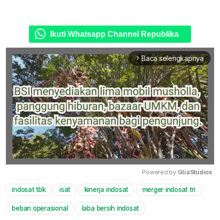
Ikuti Whatsapp Channel Republika
Baca selengkapnya
arrow_forward_ios
Powered by 
GliaStudios
indosat tbk
isat
kinerja indosat
merger indosat tri
Mute
beban operasional
laba bersih indosat