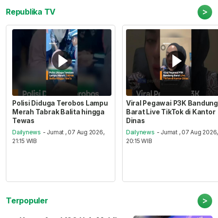
>
Republika TV
Polisi Diduga Terobos Lampu
Viral Pegawai P3K Bandung
Merah Tabrak Balita hingga
Barat Live TikTok di Kantor
Tewas
Dinas
Dailynews
- Jumat , 07 Aug 2026,
Dailynews
- Jumat , 07 Aug 2026
21:15 WIB
20:15 WIB
>
Terpopuler