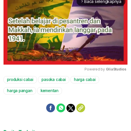
Baca selengkapnya
arrow_forward_ios
Powered by 
GliaStudios
produksi cabai
pasoka cabai
harga cabai
Mute
harga pangan
kementan