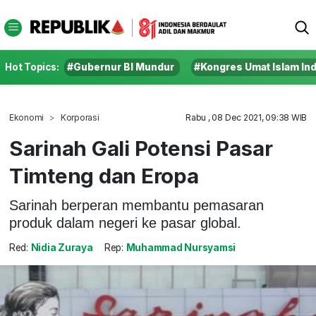
Hot Topics:
#Gubernur BI Mundur
#Kongres Umat Islam In
Ekonomi
Korporasi
Rabu , 08 Dec 2021, 09:38 WIB
Sarinah Gali Potensi Pasar
Timteng dan Eropa
Sarinah berperan membantu pemasaran
produk dalam negeri ke pasar global.
Red:
Nidia Zuraya
Rep:
Muhammad Nursyamsi