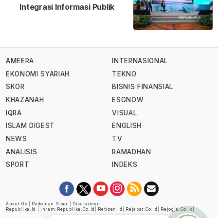
Integrasi Informasi Publik
AMEERA
INTERNASIONAL
EKONOMI SYARIAH
TEKNO
SKOR
BISNIS FINANSIAL
KHAZANAH
ESGNOW
IQRA
VISUAL
ISLAM DIGEST
ENGLISH
NEWS
TV
ANALISIS
RAMADHAN
SPORT
INDEKS
About Us
|
Pedoman Siber
|
Disclaimer
Republika.id
|
Ihram.republika.co.id
|
Retizen.id
|
Rejabar.co.id
|
Rejogja.co.id
|