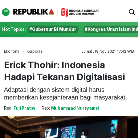
Hot Topics:
#Gubernur BI Mundur
#Kongres Umat Islam In
Ekonomi
Korporasi
Jumat , 19 Nov 2021, 17:42 WIB
Erick Thohir: Indonesia
Hadapi Tekanan Digitalisasi
Adaptasi dengan sistem digital harus
memberikan kesejahteraan bagi masyarakat.
Red:
Fuji Pratiwi
Rep:
Muhammad Nursyamsi