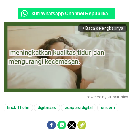
Ikuti Whatsapp Channel Republika
Baca selengkapnya
arrow_forward_ios
Powered by 
GliaStudios
Erick Thohir
digitalisasi
adaptasi digital
unicorn
Mute