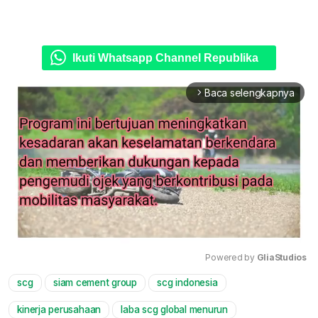
Ikuti Whatsapp Channel Republika
Baca selengkapnya
arrow_forward_ios
Powered by 
GliaStudios
scg
siam cement group
scg indonesia
Mute
kinerja perusahaan
laba scg global menurun