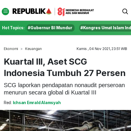
Hot Topics:
#Gubernur BI Mundur
#Kongres Umat Islam In
Ekonomi
Keuangan
Kamis , 04 Nov 2021, 23:51 WIB
Kuartal III, Aset SCG
Indonesia Tumbuh 27 Persen
SCG laporkan pendapatan nonaudit perseroan
menurun secara global di Kuartal III
Red:
Ichsan Emrald Alamsyah