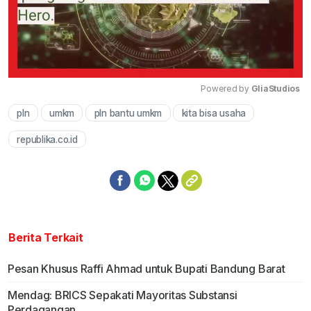
Powered by 
GliaStudios
pln
umkm
pln bantu umkm
kita bisa usaha
Mute
republika.co.id
Berita Terkait
Pesan Khusus Raffi Ahmad untuk Bupati Bandung Barat
Mendag: BRICS Sepakati Mayoritas Substansi
Perdagangan