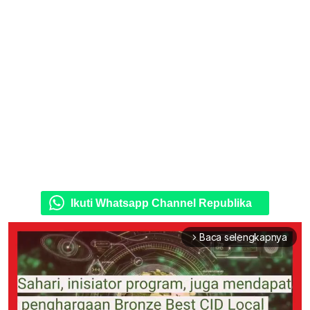
Ikuti Whatsapp Channel Republika
Baca selengkapnya
arrow_forward_ios