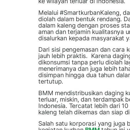
ke wilayah terluar di Indonesia.
Melalui #SmartkurbanKaleng, d
diolah dalam bentuk rendang. D
dalam kaleng dengan proses stan
aman dan terjamin kualitasnya 
disalurkan kepada masyarakat
Dari sisi pengemasan dan cara 
jauh lebih praktis. Karena dagin
dikonsumsi tanpa perlu diolah la
menerimanya dan juga lebih tah
disimpan hingga dua tahun dalam
tertutup.
BMM mendistribusikan daging k
terluar, miskin, dan terdampak 
Indonesia. Tercatat lebih dari 1
kaleng telah dikemas dan siap di
Salah satu korporasi yang juga 
kegiatan kurban
BMM
tahun ini