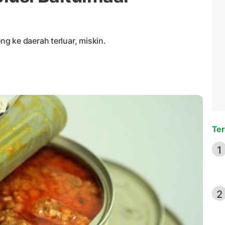
g ke daerah terluar, miskin.
Ter
1
2