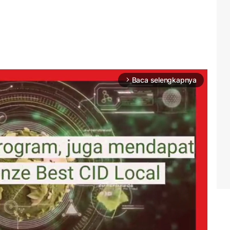
Baca selengkapnya
arrow_forward_ios