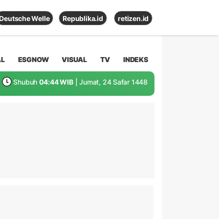
Deutsche Welle
Republika.id
retizen.id
AL
ESGNOW
VISUAL
TV
INDEKS
Shubuh
04:44 WIB
| Jumat, 24 Safar 1448