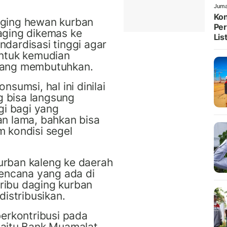
Juma
Kon
aging hewan kurban
Per
aging dikemas ke
List
dardisasi tinggi agar
untuk kemudian
 yang membutuhkan.
konsumsi
,
hal ini dinilai
g bisa langsung
gi bagi yang
an lama, bahkan bisa
 kondisi segel
urban kaleng ke daerah
bencana yang ada di
0 ribu daging kurban
distribusikan
.
berkontribusi pada
 yaitu Bank Muamalat.