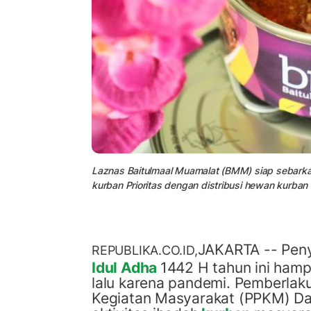
Laznas Baitulmaal Muamalat (BMM) siap sebarka
kurban Prioritas dengan distribusi hewan kurba
JAKARTA -- Pen
REPUBLIKA.CO.ID,
Idul Adha
1442 H tahun ini hamp
lalu
karena pandemi.
Pemberlak
Kegiatan Masyarakat (PPKM)
D
a