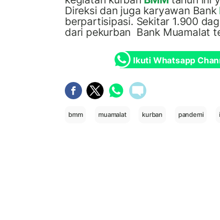
D
ireksi dan juga karyawan Bank
berpartisipasi
. S
ekitar 1.900 da
dari pekurban
Bank Muamalat te
Ikuti Whatsapp Chan
bmm
muamalat
kurban
pandemi