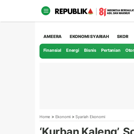
AMEERA
EKONOMI SYARIAH
SKOR
Finansial
Energi
Bisnis
Pertanian
Oto
>
>
Home
Ekonomi
Syariah Ekonomi
‘Kurban Kaleng’, S