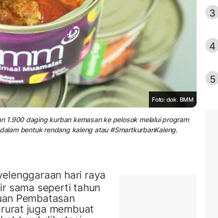
3
4
5
Foto: dok. BMM
n 1.900 daging kurban kemasan ke pelosok melalui program
n dalam bentuk rendang kaleng atau #SmartkurbanKaleng.
yelenggara
a
n hari raya
ir sama seperti tahun
uan Pembatasan
rurat
juga membuat