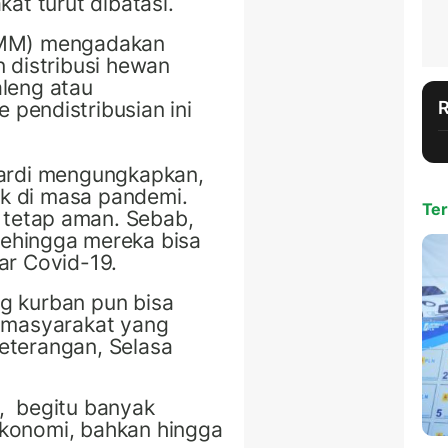
at turut dibatasi.
BMM) mengadakan
 distribusi hewan
leng atau
 pendistribusian
i
ni
Wardi mengungkapkan,
aik di masa pandemi
.
Ter
tetap aman
. Sebab,
ehingga mereka bisa
dar
C
ovid-19.
ing kurban pun bisa
 masyarakat yang
eterangan, Selasa
,
begitu banyak
konomi, bahkan hingga