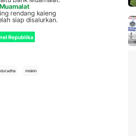
Muamalat
ging rendang kaleng
lah siap disalurkan
.
nel Republika
idul adha
miskin