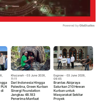
Powered by 
GliaStudios
Mute
6,
Khazanah
- 03 June 2026,
Esgnow
- 03 June 2026,
11:11
09:45
ingga
Dari Indonesia Hingga
Brantas Abipraya
M PLN
Palestina, Green Kurban
Salurkan 210 Hewan
 di
Sinergi Foundation
Kurban untuk
Jangkau 48.183
Masyarakat Sekitar
Penerima Manfaat
Proyek