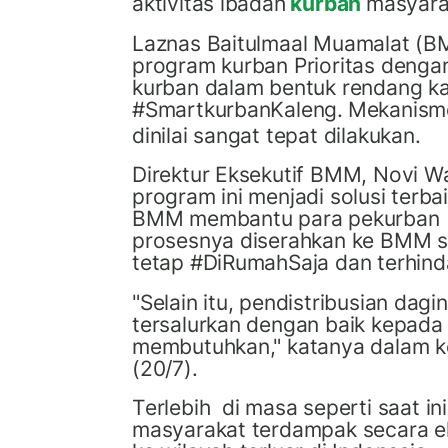
aktivitas ibadah
kurban
masyarak
Laznas Baitulmaal Muamalat (
program kurban Prioritas dengan
kurban dalam bentuk rendang ka
#SmartkurbanKaleng.
Mekanisme
dinilai
sangat tepat dilakukan
.
Direktur Eksekutif BMM, Novi 
program ini menjadi solusi terb
BMM membantu para
pekurban
p
rosesnya diserahkan
ke BMM
s
tetap #DiRumahSaja dan terhin
"Selain itu, pendistribusian dag
tersalurkan dengan baik kepada
membutuhkan," katanya dalam k
(20/7).
T
erlebih
di masa seperti saat ini
masyarakat terdampak secara e