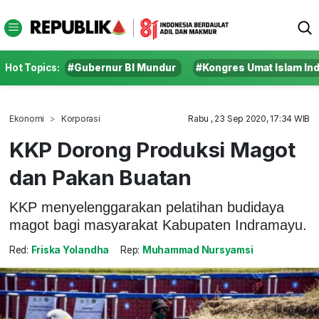
Hot Topics:
#Gubernur BI Mundur
#Kongres Umat Islam In
Ekonomi
Korporasi
Rabu , 23 Sep 2020, 17:34 WIB
KKP Dorong Produksi Magot
dan Pakan Buatan
KKP menyelenggarakan pelatihan budidaya
magot bagi masyarakat Kabupaten Indramayu.
Red:
Friska Yolandha
Rep:
Muhammad Nursyamsi