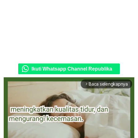
Ikuti Whatsapp Channel Republika
Baca selengkapnya
arrow_forward_ios