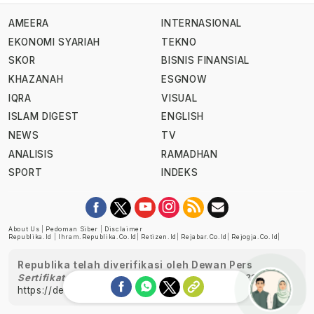
AMEERA
INTERNASIONAL
EKONOMI SYARIAH
TEKNO
SKOR
BISNIS FINANSIAL
KHAZANAH
ESGNOW
IQRA
VISUAL
ISLAM DIGEST
ENGLISH
NEWS
TV
ANALISIS
RAMADHAN
SPORT
INDEKS
About Us
|
Pedoman Siber
|
Disclaimer
Republika.id
|
Ihram.republika.co.id
|
Retizen.id
|
Rejabar.co.id
|
Rejogja.co.id
|
Republika telah diverifikasi oleh Dewan Pers
Sertifikat Nomor 1058/DP-Verifikasi/K/XII/2022
https://dewanpers.or.id/data/perusahaanpers