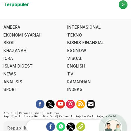
>
Terpopuler
AMEERA
INTERNASIONAL
EKONOMI SYARIAH
TEKNO
SKOR
BISNIS FINANSIAL
KHAZANAH
ESGNOW
IQRA
VISUAL
ISLAM DIGEST
ENGLISH
NEWS
TV
ANALISIS
RAMADHAN
SPORT
INDEKS
About Us
|
Pedoman Siber
|
Disclaimer
Republika.id
|
Ihram.republika.co.id
|
Retizen.id
|
Rejabar.co.id
|
Rejogja.co.id
|
Republika telah diverifikasi oleh Dewan Pers