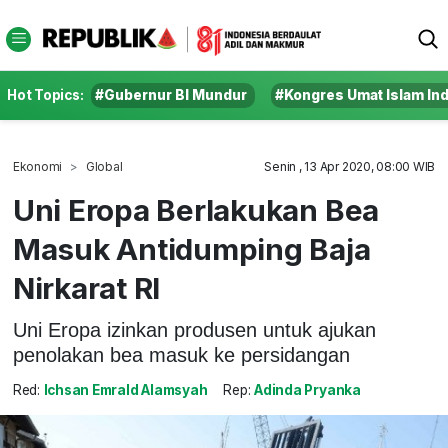
Hot Topics:
#Gubernur BI Mundur
#Kongres Umat Islam In
Ekonomi
Global
Senin , 13 Apr 2020, 08:00 WIB
Uni Eropa Berlakukan Bea
Masuk Antidumping Baja
Nirkarat RI
Uni Eropa izinkan produsen untuk ajukan
penolakan bea masuk ke persidangan
Red:
Ichsan Emrald Alamsyah
Rep:
Adinda Pryanka