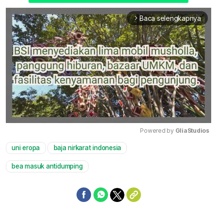
Baca selengkapnya
arrow_forward_ios
Powered by 
GliaStudios
uni eropa
baja nirkarat indonesia
Mute
bea masuk antidumping