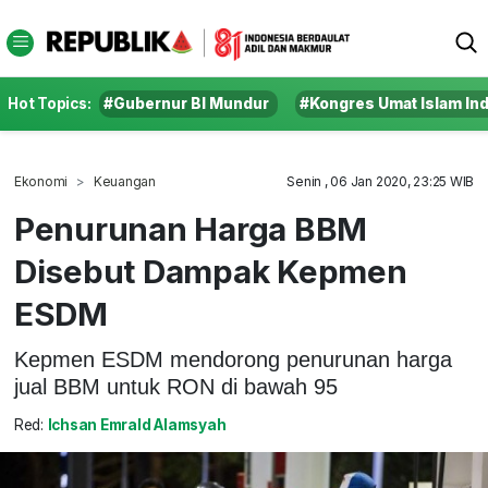
Hot Topics:
#Gubernur BI Mundur
#Kongres Umat Islam In
Ekonomi
Keuangan
Senin , 06 Jan 2020, 23:25 WIB
Penurunan Harga BBM
Disebut Dampak Kepmen
ESDM
Kepmen ESDM mendorong penurunan harga
jual BBM untuk RON di bawah 95
Red:
Ichsan Emrald Alamsyah