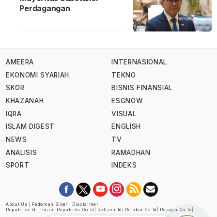
Perdagangan
AMEERA
INTERNASIONAL
EKONOMI SYARIAH
TEKNO
SKOR
BISNIS FINANSIAL
KHAZANAH
ESGNOW
IQRA
VISUAL
ISLAM DIGEST
ENGLISH
NEWS
TV
ANALISIS
RAMADHAN
SPORT
INDEKS
About Us
|
Pedoman Siber
|
Disclaimer
Republika.id
|
Ihram.republika.co.id
|
Retizen.id
|
Rejabar.co.id
|
Rejogja.co.id
|