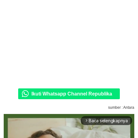
Ikuti Whatsapp Channel Republika
sumber : Antara
Baca selengkapnya
arrow_forward_ios