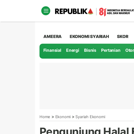
AMEERA
EKONOMI SYARIAH
SKOR
Finansial
Energi
Bisnis
Pertanian
Oto
>
>
Home
Ekonomi
Syariah Ekonomi
Pengunjung Halal 