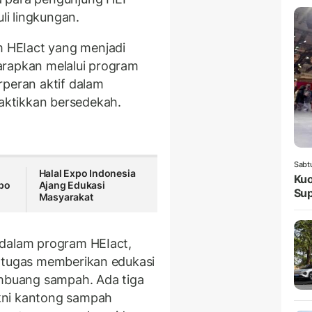
li lingkungan.
HEIact yang menjadi
arapkan melalui program
rperan aktif dalam
aktikkan bersedekah.
Sabt
Halal Expo Indonesia
Kuo
xpo
Ajang Edukasi
Sup
Masyarakat
dalam program HEIact,
ertugas memberikan edukasi
buang sampah. Ada tiga
kni kantong sampah