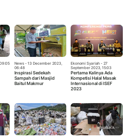
Mute
 09:05
News
- 13 December 2023,
Ekonomi Syariah
- 27
06:48
September 2023, 15:03
Inspirasi Sedekah
Pertama Kalinya Ada
Sampah dari Masjid
Kompetisi Halal Masak
Baitul Makmur
Internasional di ISEF
2023