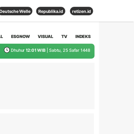
Deutsche Welle
Republika.id
retizen.id
AL
ESGNOW
VISUAL
TV
INDEKS
Dhuhur
12:01 WIB
| Sabtu, 25 Safar 1448