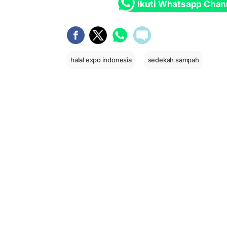
Ikuti Whatsapp Chan
halal expo indonesia
sedekah sampah