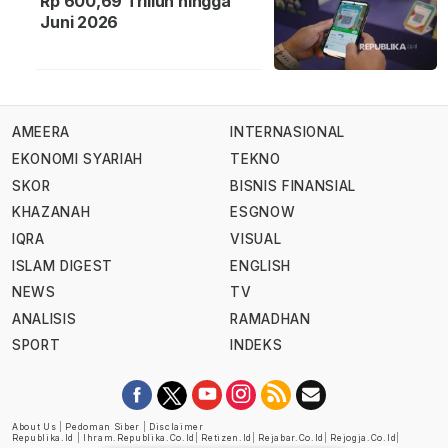
Rp 600,69 Triliun hingga
Juni 2026
AMEERA
INTERNASIONAL
EKONOMI SYARIAH
TEKNO
SKOR
BISNIS FINANSIAL
KHAZANAH
ESGNOW
IQRA
VISUAL
ISLAM DIGEST
ENGLISH
NEWS
TV
ANALISIS
RAMADHAN
SPORT
INDEKS
About Us
|
Pedoman Siber
|
Disclaimer
Republika.id
|
Ihram.republika.co.id
|
Retizen.id
|
Rejabar.co.id
|
Rejogja.co.id
|