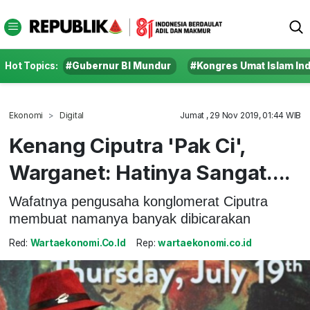
Hot Topics:
#Gubernur BI Mundur
#Kongres Umat Islam In
Ekonomi
Digital
Jumat , 29 Nov 2019, 01:44 WIB
Kenang Ciputra 'Pak Ci',
Warganet: Hatinya Sangat....
Wafatnya pengusaha konglomerat Ciputra
membuat namanya banyak dibicarakan
Red:
Wartaekonomi.co.id
Rep:
wartaekonomi.co.id