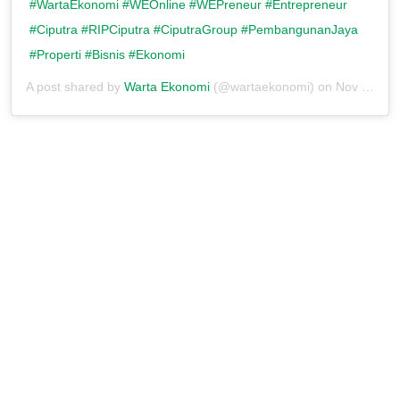
#WartaEkonomi #WEOnline #WEPreneur #Entrepreneur
#Ciputra #RIPCiputra #CiputraGroup #PembangunanJaya
#Properti #Bisnis #Ekonomi
A post shared by
Warta Ekonomi
(@wartaekonomi) on
Nov 26, 2019 at 6:29pm PST