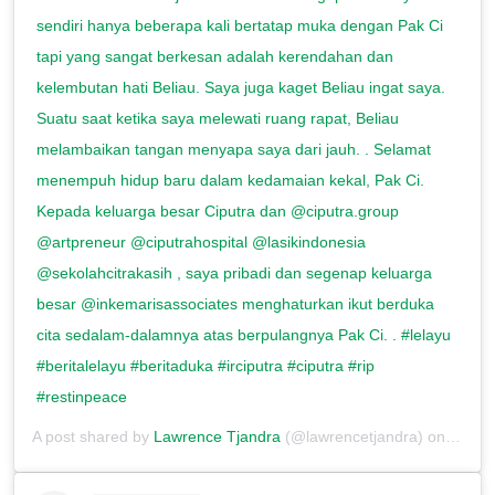
sendiri hanya beberapa kali bertatap muka dengan Pak Ci
tapi yang sangat berkesan adalah kerendahan dan
kelembutan hati Beliau. Saya juga kaget Beliau ingat saya.
Suatu saat ketika saya melewati ruang rapat, Beliau
melambaikan tangan menyapa saya dari jauh. . Selamat
menempuh hidup baru dalam kedamaian kekal, Pak Ci.
Kepada keluarga besar Ciputra dan @ciputra.group
@artpreneur @ciputrahospital @lasikindonesia
@sekolahcitrakasih , saya pribadi dan segenap keluarga
besar @inkemarisassociates menghaturkan ikut berduka
cita sedalam-dalamnya atas berpulangnya Pak Ci. . #lelayu
#beritalelayu #beritaduka #irciputra #ciputra #rip
#restinpeace
A post shared by
Lawrence Tjandra
(@lawrencetjandra) on
Nov 2