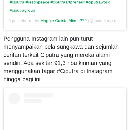
#ciputra #restinpeace #ciputraartpreneur #ciputraworld
#ciputragroup
A post shared by
Maggie Calista Alim | ???
(@mca.diary) on
Nov 
Pengguna Instagram lain pun turut
menyampaikan bela sungkawa dan sejumlah
ceritan terkait Ciputra yang mereka alami
sendiri. Ada sekitar 91,3 ribu kiriman yang
menggunakan tagar #Ciputra di Instagram
hingga pagi ini.