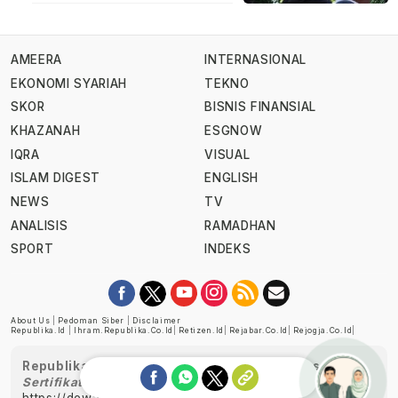
AMEERA
INTERNASIONAL
EKONOMI SYARIAH
TEKNO
SKOR
BISNIS FINANSIAL
KHAZANAH
ESGNOW
IQRA
VISUAL
ISLAM DIGEST
ENGLISH
NEWS
TV
ANALISIS
RAMADHAN
SPORT
INDEKS
About Us
|
Pedoman Siber
|
Disclaimer
Republika.id
|
Ihram.republika.co.id
|
Retizen.id
|
Rejabar.co.id
|
Rejogja.co.id
|
Republika telah diverifikasi oleh Dewan Pers
Sertifikat Nomor 1058/DP-Verifikasi/K/XII/2022
https://dewanpers.or.id/data/perusahaanpers