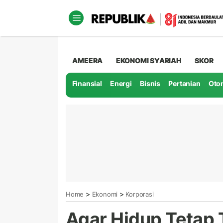
AMEERA
EKONOMI SYARIAH
SKOR
Finansial
Energi
Bisnis
Pertanian
Oto
>
>
Home
Ekonomi
Korporasi
Agar Hidup Tetap