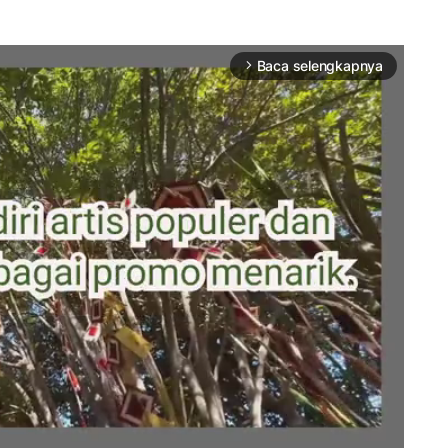
Baca selengkapnya
arrow_forward_ios