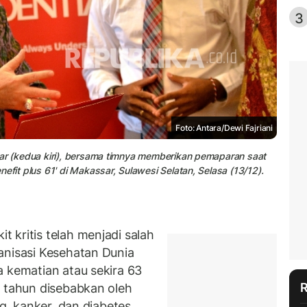
3
Foto: Antara/Dewi Fajriani
har (kedua kiri), bersama timnya memberikan pemaparan saat
efit plus 61' di Makassar, Sulawesi Selatan, Selasa (13/12).
 kritis telah menjadi salah
anisasi Kesehatan Dunia
a kematian atau sekira 63
r tahun disebabkan oleh
g, kanker, dan diabetes.