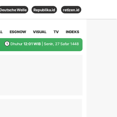
Deutsche Welle
Republika.id
retizen.id
AL
ESGNOW
VISUAL
TV
INDEKS
Dhuhur
12:01 WIB
| Senin, 27 Safar 1448