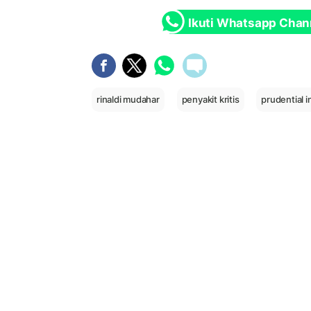
Ikuti Whatsapp Chan
rinaldi mudahar
penyakit kritis
prudential 