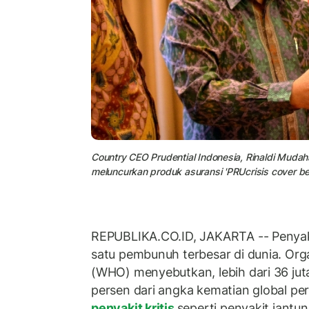
Country CEO Prudential Indonesia, Rinaldi Muda
meluncurkan produk asuransi 'PRUcrisis cover ben
REPUBLIKA.CO.ID, JAKARTA -- Penyakit
satu pembunuh terbesar di dunia. Org
(WHO) menyebutkan, lebih dari 36 jut
persen dari angka kematian global pe
penyakit kritis
seperti penyakit jantun