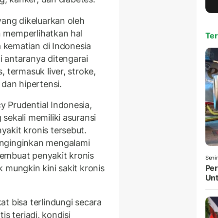
ang dikeluarkan oleh
 memperlihatkan hal
Ter
a kematian di Indonesia
 antaranya ditengarai
 termasuk liver, stroke,
 dan hipertensi.
 Prudential Indonesia,
sekali memiliki asuransi
akit kronis tersebut.
enginginkan mengalami
 membuat penyakit kronis
Seni
 mungkin kini sakit kronis
Per
Unt
t bisa terlindungi secara
tis terjadi, kondisi