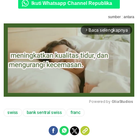
Ikuti Whatsapp Channel Republika
sumber : antara
Baca selengkapnya
arrow_forward_ios
Powered by 
GliaStudios
swiss
bank sentral swiss
franc
Mute