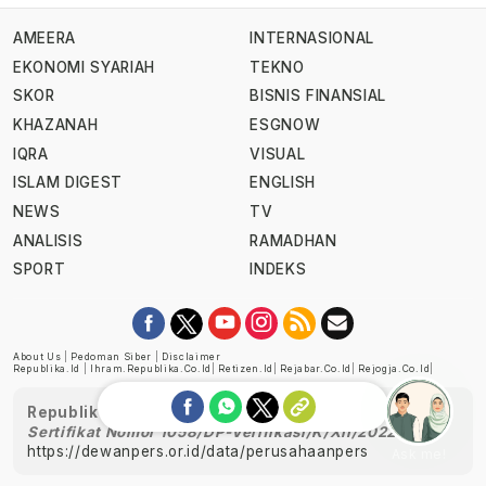
AMEERA
INTERNASIONAL
EKONOMI SYARIAH
TEKNO
SKOR
BISNIS FINANSIAL
KHAZANAH
ESGNOW
IQRA
VISUAL
ISLAM DIGEST
ENGLISH
NEWS
TV
ANALISIS
RAMADHAN
SPORT
INDEKS
About Us
|
Pedoman Siber
|
Disclaimer
Republika.id
|
Ihram.republika.co.id
|
Retizen.id
|
Rejabar.co.id
|
Rejogja.co.id
|
Republika telah diverifikasi oleh Dewan Pers
Sertifikat Nomor 1058/DP-Verifikasi/K/XII/2022
https://dewanpers.or.id/data/perusahaanpers
Ask me!