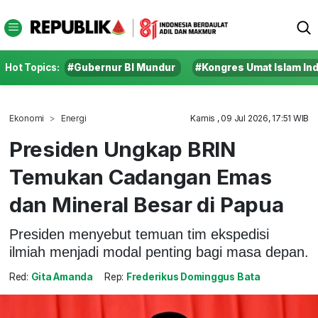
Hot Topics:
#Gubernur BI Mundur
#Kongres Umat Islam In
Ekonomi
Energi
Kamis , 09 Jul 2026, 17:51 WIB
Presiden Ungkap BRIN
Temukan Cadangan Emas
dan Mineral Besar di Papua
Presiden menyebut temuan tim ekspedisi
ilmiah menjadi modal penting bagi masa depan.
Red:
Gita Amanda
Rep:
Frederikus Dominggus Bata