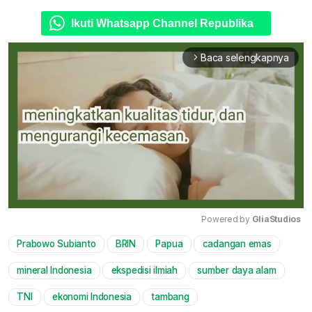
Ikuti Whatsapp Channel Republika
Baca selengkapnya
arrow_forward_ios
Powered by 
GliaStudios
Prabowo Subianto
BRIN
Papua
cadangan emas
Mute
mineral Indonesia
ekspedisi ilmiah
sumber daya alam
TNI
ekonomi Indonesia
tambang