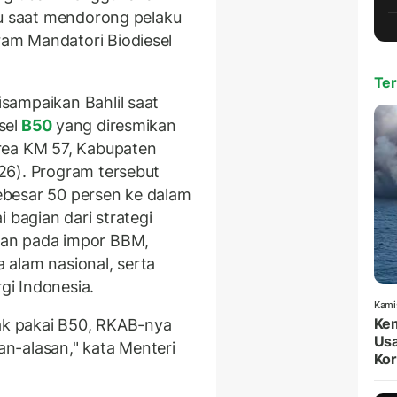
tu saat mendorong pelaku
am Mandatori Biodiesel
Ter
sampaikan Bahlil saat
sel
B50
yang diresmikan
Area KM 57, Kabupaten
26). Program tersebut
besar 50 persen ke dalam
 bagian dari strategi
gan pada impor BBM,
alam nasional, serta
i Indonesia.
Kami
Kem
gak pakai B50, RKAB-nya
Usa
san-alasan," kata Menteri
Kor