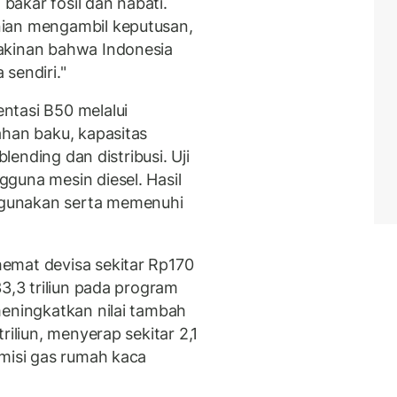
akar fosil dan nabati.
nian mengambil keputusan,
akinan bahwa Indonesia
sendiri."
ntasi B50 melalui
ahan baku, kapasitas
blending dan distribusi. Uji
guna mesin diesel. Hasil
gunakan serta memenuhi
emat devisa sekitar Rp170
33,3 triliun pada program
meningkatkan nilai tambah
riliun, menyerap sekitar 2,1
emisi gas rumah kaca