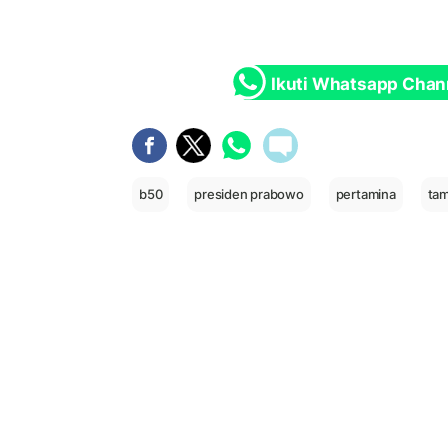
Ikuti Whatsapp Chan
b50
presiden prabowo
pertamina
ta