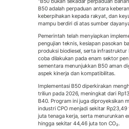
"B50 bukan sekadar perpaduan bahan b
B50 adalah perpaduan antara kebera
keberpihakan kepada rakyat, dan key
mampu berdiri di atas sumber dayanya 
Pemerintah telah menyiapkan impleme
pengujian teknis, kesiapan pasokan b
produksi biodiesel, serta infrastruktur 
coba dilakukan pada enam sektor peng
sementara menunjukkan B50 aman di
aspek kinerja dan kompatibilitas.
Implementasi B50 diperkirakan mengh
triliun pada 2026, meningkat dari Rp1
B40. Program ini juga diproyeksikan 
industri CPO menjadi sekitar Rp23,49 t
juta tenaga kerja, serta menurunkan 
hingga sekitar 44,46 juta ton CO₂.