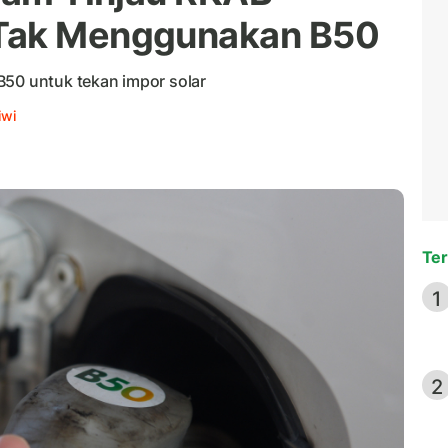
 Tak Menggunakan B50
B50 untuk tekan impor solar
iwi
Ter
1
2