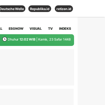
Deutsche Welle
Republika.id
retizen.id
AL
ESGNOW
VISUAL
TV
INDEKS
Dhuhur
12:02 WIB
| Kamis, 23 Safar 1448