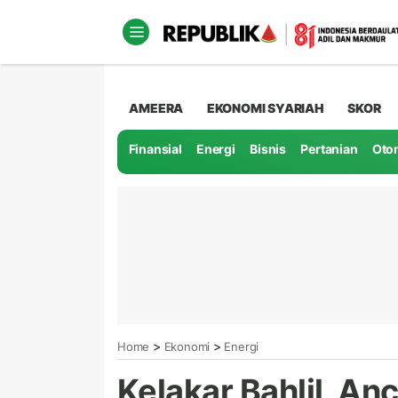
AMEERA
EKONOMI SYARIAH
SKOR
Finansial
Energi
Bisnis
Pertanian
Oto
>
>
Home
Ekonomi
Energi
Kelakar Bahlil, A