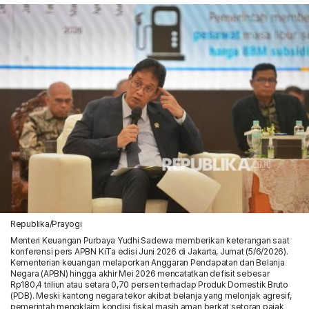
Republika/Prayogi
Menteri Keuangan Purbaya Yudhi Sadewa memberikan keterangan saat
konferensi pers APBN KiTa edisi Juni 2026 di Jakarta, Jumat (5/6/2026).
Kementerian keuangan melaporkan Anggaran Pendapatan dan Belanja
Negara (APBN) hingga akhir Mei 2026 mencatatkan defisit sebesar
Rp180,4 triliun atau setara 0,70 persen terhadap Produk Domestik Bruto
(PDB). Meski kantong negara tekor akibat belanja yang melonjak agresif,
pemerintah mengklaim kondisi fiskal masih aman berkat setoran pajak