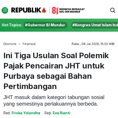
Hot Topics:
#Gubernur BI Mundur
#Kongres Umat Islam In
Ekonomi
Finansial
Rabu , 08 Jul 2026, 15:02 WIB
Ini Tiga Usulan Soal Polemik
Pajak Pencairan JHT untuk
Purbaya sebagai Bahan
Pertimbangan
JHT masuk dalam kategori tabungan sosial
yang semestinya perlakuannya berbeda.
Red:
Friska Yolandha
Rep:
Eva Rianti