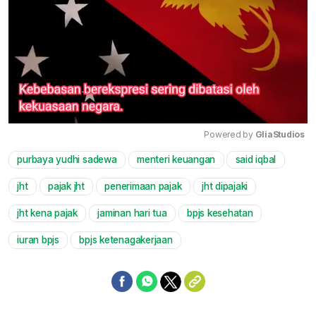
Powered by 
GliaStudios
purbaya yudhi sadewa
menteri keuangan
said iqbal
Mute
jht
pajak jht
penerimaan pajak
jht dipajaki
jht kena pajak
jaminan hari tua
bpjs kesehatan
iuran bpjs
bpjs ketenagakerjaan