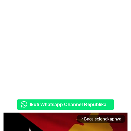
Ikuti Whatsapp Channel Republika
Baca selengkapnya
arrow_forward_ios