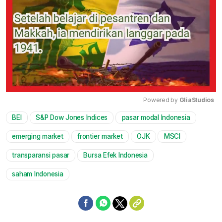
Powered by 
GliaStudios
BEI
S&P Dow Jones Indices
pasar modal Indonesia
Mute
emerging market
frontier market
OJK
MSCI
transparansi pasar
Bursa Efek Indonesia
saham Indonesia