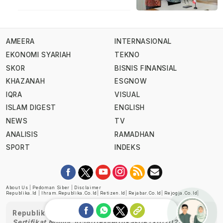
AMEERA
INTERNASIONAL
EKONOMI SYARIAH
TEKNO
SKOR
BISNIS FINANSIAL
KHAZANAH
ESGNOW
IQRA
VISUAL
ISLAM DIGEST
ENGLISH
NEWS
TV
ANALISIS
RAMADHAN
SPORT
INDEKS
About Us
|
Pedoman Siber
|
Disclaimer
Republika.id
|
Ihram.republika.co.id
|
Retizen.id
|
Rejabar.co.id
|
Rejogja.co.id
|
Republika telah diverifikasi oleh Dewan Pers
Sertifikat Nomor 1058/DP-Verifikasi/K/XII/2022