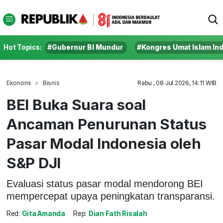
Hot Topics:
#Gubernur BI Mundur
#Kongres Umat Islam In
Ekonomi
Bisnis
Rabu , 08 Jul 2026, 14:11 WIB
BEI Buka Suara soal
Ancaman Penurunan Status
Pasar Modal Indonesia oleh
S&P DJI
Evaluasi status pasar modal mendorong BEI
mempercepat upaya peningkatan transparansi.
Red:
Gita Amanda
Rep:
Dian Fath Risalah