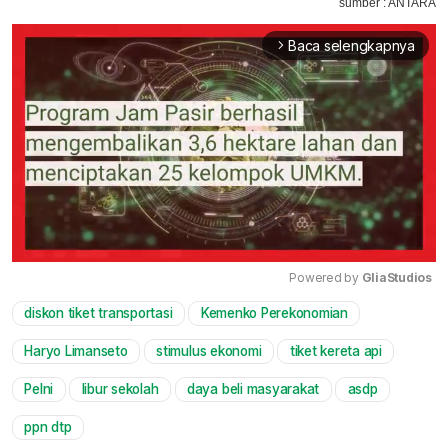
sumber : ANTARA
Baca selengkapnya
arrow_forward_ios
Powered by 
GliaStudios
diskon tiket transportasi
Kemenko Perekonomian
Mute
Haryo Limanseto
stimulus ekonomi
tiket kereta api
Pelni
libur sekolah
daya beli masyarakat
asdp
ppn dtp