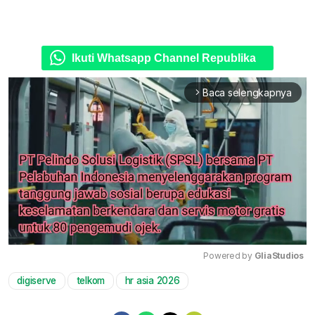
Ikuti Whatsapp Channel Republika
Baca selengkapnya
arrow_forward_ios
Powered by 
GliaStudios
digiserve
telkom
hr asia 2026
Mute