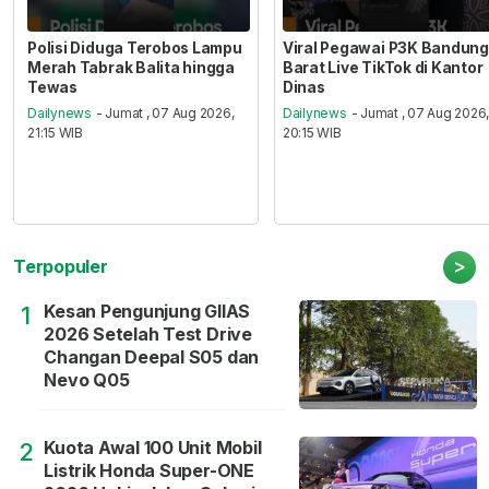
Polisi Diduga Terobos Lampu
Viral Pegawai P3K Bandung
Merah Tabrak Balita hingga
Barat Live TikTok di Kantor
Tewas
Dinas
Dailynews
- Jumat , 07 Aug 2026,
Dailynews
- Jumat , 07 Aug 2026
21:15 WIB
20:15 WIB
>
Terpopuler
Kesan Pengunjung GIIAS
1
2026 Setelah Test Drive
Changan Deepal S05 dan
Nevo Q05
Kuota Awal 100 Unit Mobil
2
Listrik Honda Super-ONE