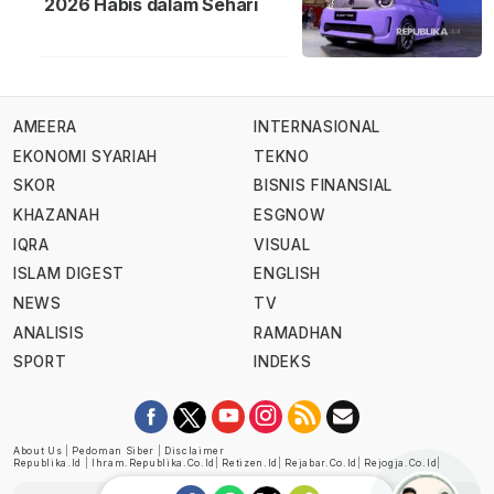
2026 Habis dalam Sehari
AMEERA
INTERNASIONAL
EKONOMI SYARIAH
TEKNO
SKOR
BISNIS FINANSIAL
KHAZANAH
ESGNOW
IQRA
VISUAL
ISLAM DIGEST
ENGLISH
NEWS
TV
ANALISIS
RAMADHAN
SPORT
INDEKS
About Us
|
Pedoman Siber
|
Disclaimer
Republika.id
|
Ihram.republika.co.id
|
Retizen.id
|
Rejabar.co.id
|
Rejogja.co.id
|