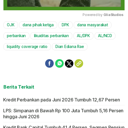
Powered by 
GliaStudios
OJK
dana pihak ketiga
DPK
dana masyarakat
Mute
perbankan
likuiditas perbankan
AL/DPK
AL/NCD
liquidity coverage ratio
Dian Ediana Rae
Berita Terkait
Kredit Perbankan pada Juni 2026 Tumbuh 12,67 Persen
LPS: Simpanan di Bawah Rp 100 Juta Tumbuh 5,16 Persen
hingga Juni 2026
Kredit Bank Capital Tumbuh 41,4 Persen, Segmen Pensiun