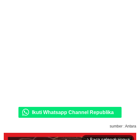
Ikuti Whatsapp Channel Republika
sumber : Antara
Baca selengkapnya
arrow_forward_ios