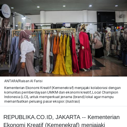
ANTARA/Raisan Al Farisi
Kementerian Ekonomi Kreatif (Kemenekraf) menjajaki kolaborasi dengan
komunitas pemberdayaan UMKM dan ekonomi kreatif, Local Champion
Indonesia (LCI), untuk memperkuat jenama (brand) lokal agar mampu
memanfaatkan peluang pasar ekspor. (ilustrasi)
REPUBLIKA.CO.ID, JAKARTA -- Kementerian
Ekonomi Kreatif (Kemenekraf) menjajaki