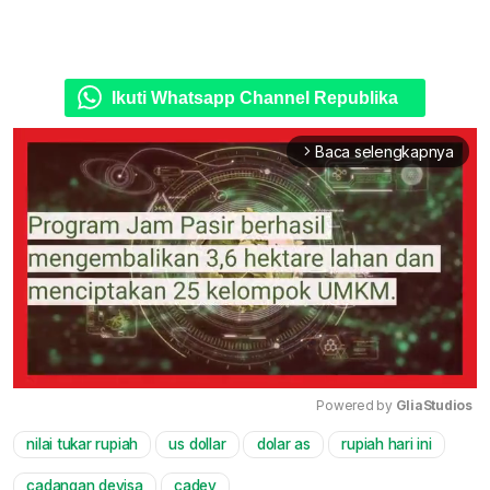
Ikuti Whatsapp Channel Republika
Baca selengkapnya
arrow_forward_ios
Powered by 
GliaStudios
nilai tukar rupiah
us dollar
dolar as
rupiah hari ini
Mute
cadangan devisa
cadev