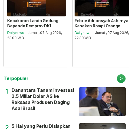
Kebakaran Landa Gedung
Febrie Adriansyah Akhirnya
Bapenda Pemprov DKI
Kenakan Rompi Orange
Dailynews
- Jumat , 07 Aug 2026,
Dailynews
- Jumat , 07 Aug 2026
23:00 WIB
22:30 WIB
>
Terpopuler
Danantara Tanam Investasi
1
2,5 Miliar Dolar AS ke
Raksasa Produsen Daging
Asal Brasil
5 Hal yang Perlu Disiapkan
2