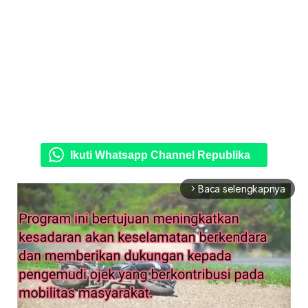
Ikuti Whatsapp Channel Republika
Baca selengkapnya
arrow_forward_ios