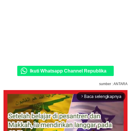
Ikuti Whatsapp Channel Republika
sumber : ANTARA
Baca selengkapnya
arrow_forward_ios