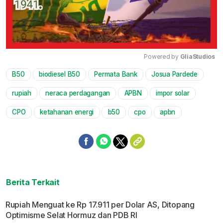
Powered by 
GliaStudios
B50
biodiesel B50
Permata Bank
Josua Pardede
Mute
rupiah
neraca perdagangan
APBN
impor solar
CPO
ketahanan energi
b50
cpo
apbn
Berita Terkait
Rupiah Menguat ke Rp 17.911 per Dolar AS, Ditopang
Optimisme Selat Hormuz dan PDB RI