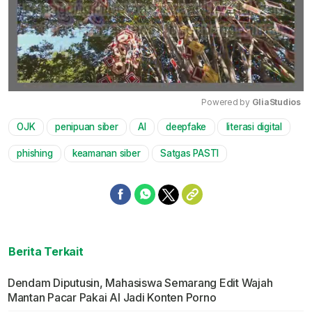
Powered by 
GliaStudios
OJK
penipuan siber
AI
deepfake
literasi digital
Mute
phishing
keamanan siber
Satgas PASTI
Berita Terkait
Dendam Diputusin, Mahasiswa Semarang Edit Wajah
Mantan Pacar Pakai AI Jadi Konten Porno