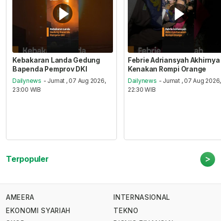
Kebakaran Landa Gedung
Febrie Adriansyah Akhirnya
Bapenda Pemprov DKI
Kenakan Rompi Orange
Dailynews
- Jumat , 07 Aug 2026,
Dailynews
- Jumat , 07 Aug 2026
23:00 WIB
22:30 WIB
>
Terpopuler
AMEERA
INTERNASIONAL
EKONOMI SYARIAH
TEKNO