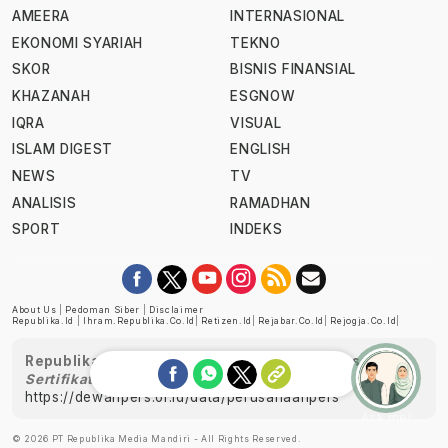
AMEERA
INTERNASIONAL
EKONOMI SYARIAH
TEKNO
SKOR
BISNIS FINANSIAL
KHAZANAH
ESGNOW
IQRA
VISUAL
ISLAM DIGEST
ENGLISH
NEWS
TV
ANALISIS
RAMADHAN
SPORT
INDEKS
About Us
|
Pedoman Siber
|
Disclaimer
Republika.id
|
Ihram.republika.co.id
|
Retizen.id
|
Rejabar.co.id
|
Rejogja.co.id
|
Republika telah diverifikasi oleh Dewan Pers
Sertifikat Nomor 1058/DP-Verifikasi/K/XII/2022
https://dewanpers.or.id/data/perusahaanpers
Ask me!
© 2026 PT Republika Media Mandiri - All Rights Reserved.