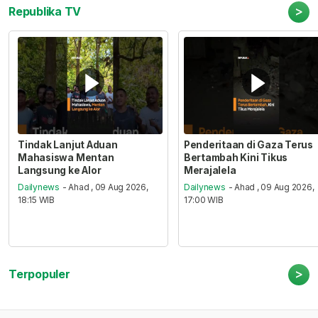
>
Republika TV
Tindak Lanjut Aduan
Penderitaan di Gaza Terus
Mahasiswa Mentan
Bertambah Kini Tikus
Langsung ke Alor
Merajalela
Dailynews
- Ahad , 09 Aug 2026,
Dailynews
- Ahad , 09 Aug 2026,
18:15 WIB
17:00 WIB
>
Terpopuler