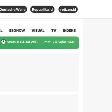
Deutsche Welle
Republika.id
retizen.id
AL
ESGNOW
VISUAL
TV
INDEKS
Shubuh
04:44 WIB
| Jumat, 24 Safar 1448