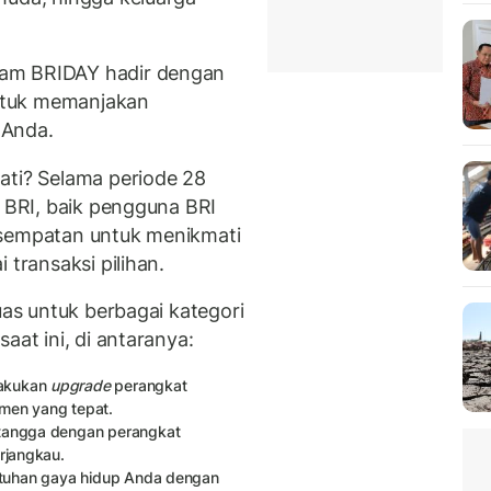
ram BRIDAY hadir dengan
ntuk memanjakan
 Anda.
ati? Selama periode 28
a BRI, baik pengguna BRI
esempatan untuk menikmati
 transaksi pilihan.
uas untuk berbagai kategori
aat ini, di antaranya:
lakukan
upgrade
perangkat
omen yang tepat.
 tangga dengan perangkat
erjangkau.
butuhan gaya hidup Anda dengan