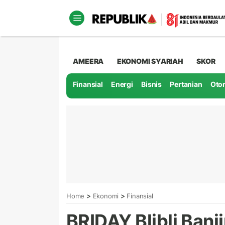
AMEERA
EKONOMI SYARIAH
SKOR
Finansial
Energi
Bisnis
Pertanian
Oto
>
>
Home
Ekonomi
Finansial
BRIDAY Blibli Banj