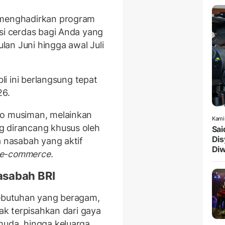
 menghadirkan program
si cerdas bagi Anda yang
ulan Juni hingga awal Juli
bli ini berlangsung tepat
26.
mo musiman, melainkan
Kami
g dirancang khusus oleh
Sai
Dis
a nasabah yang aktif
Diw
 e-commerce
.
asabah BRI
kebutuhan yang beragam,
ak terpisahkan dari gaya
muda, hingga keluarga