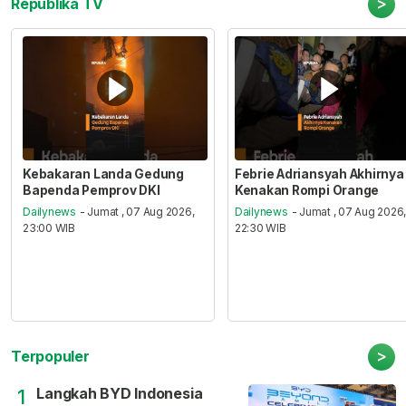
>
Republika TV
Kebakaran Landa Gedung
Febrie Adriansyah Akhirnya
Bapenda Pemprov DKI
Kenakan Rompi Orange
Dailynews
- Jumat , 07 Aug 2026,
Dailynews
- Jumat , 07 Aug 2026
23:00 WIB
22:30 WIB
>
Terpopuler
Langkah BYD Indonesia
1