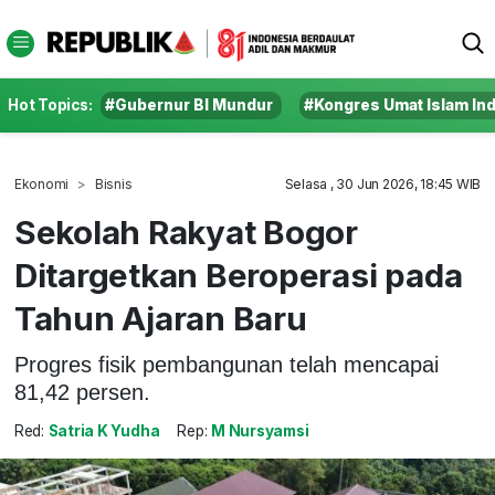
Hot Topics:
#Gubernur BI Mundur
#Kongres Umat Islam In
Ekonomi
Bisnis
Selasa , 30 Jun 2026, 18:45 WIB
Sekolah Rakyat Bogor
Ditargetkan Beroperasi pada
Tahun Ajaran Baru
Progres fisik pembangunan telah mencapai
81,42 persen.
Red:
Satria K Yudha
Rep:
M Nursyamsi