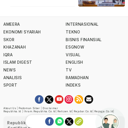
AMEERA
INTERNASIONAL
EKONOMI SYARIAH
TEKNO
SKOR
BISNIS FINANSIAL
KHAZANAH
ESGNOW
IQRA
VISUAL
ISLAM DIGEST
ENGLISH
NEWS
TV
ANALISIS
RAMADHAN
SPORT
INDEKS
About Us
|
Pedoman Siber
|
Disclaimer
Republika.id
|
Ihram.republika.co.id
|
Retizen.id
|
Rejabar.co.id
|
Rejogja.co.id
|
Republika telah diverifikasi oleh Dewan Pers
Sertifikat Nomor 1058/DP-Verifikasi/K/XII/2022