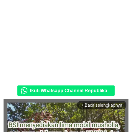
Ikuti Whatsapp Channel Republika
Baca selengkapnya
arrow_forward_ios