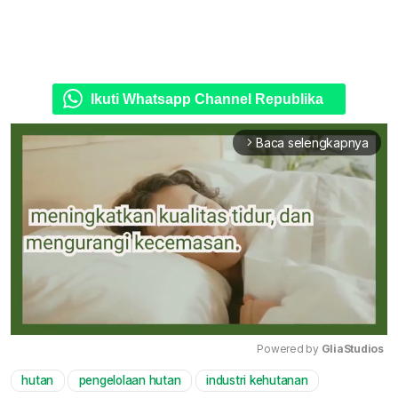
Ikuti Whatsapp Channel Republika
Baca selengkapnya
arrow_forward_ios
Powered by 
GliaStudios
hutan
pengelolaan hutan
industri kehutanan
Mute