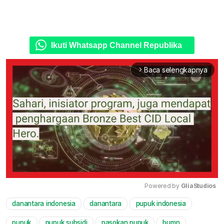
Ikuti Whatsapp Channel Republika
Baca selengkapnya
arrow_forward_ios
Powered by 
GliaStudios
danantara indonesia
danantara
pupuk indonesia
Mute
pupuk
pupuk subsidi
pasokan pupuk
bumn