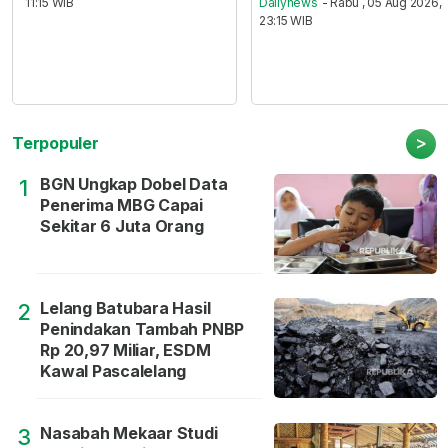
11:15 WIB
Dailynews
- Rabu , 05 Aug 2026,
23:15 WIB
>
Terpopuler
BGN Ungkap Dobel Data
1
Penerima MBG Capai
Sekitar 6 Juta Orang
Lelang Batubara Hasil
2
Penindakan Tambah PNBP
Rp 20,97 Miliar, ESDM
Kawal Pascalelang
Nasabah Mekaar Studi
3