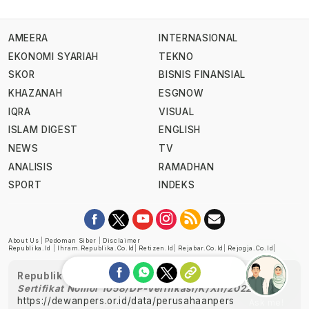
AMEERA
INTERNASIONAL
EKONOMI SYARIAH
TEKNO
SKOR
BISNIS FINANSIAL
KHAZANAH
ESGNOW
IQRA
VISUAL
ISLAM DIGEST
ENGLISH
NEWS
TV
ANALISIS
RAMADHAN
SPORT
INDEKS
About Us
|
Pedoman Siber
|
Disclaimer
Republika.id
|
Ihram.republika.co.id
|
Retizen.id
|
Rejabar.co.id
|
Rejogja.co.id
|
Republika telah diverifikasi oleh Dewan Pers
Sertifikat Nomor 1058/DP-Verifikasi/K/XII/2022
https://dewanpers.or.id/data/perusahaanpers
Ask me!