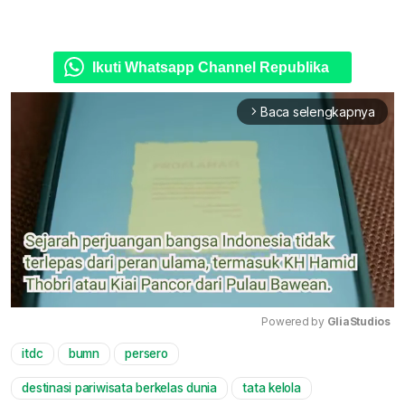
Ikuti Whatsapp Channel Republika
Baca selengkapnya
arrow_forward_ios
Powered by 
GliaStudios
itdc
bumn
persero
Mute
destinasi pariwisata berkelas dunia
tata kelola