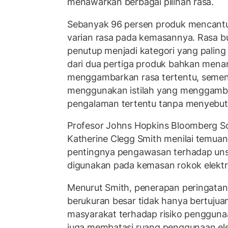
menawarkan berbagai pilihan rasa.
Sebanyak 96 persen produk mencantu
varian rasa pada kemasannya. Rasa 
penutup menjadi kategori yang paling
dari dua pertiga produk bahkan men
menggambarkan rasa tertentu, sement
menggunakan istilah yang menggamba
pengalaman tertentu tanpa menyebutk
Profesor Johns Hopkins Bloomberg Sch
Katherine Clegg Smith menilai temua
pentingnya pengawasan terhadap un
digunakan pada kemasan rokok elektr
Menurut Smith, penerapan peringata
berukuran besar tidak hanya bertuju
masyarakat terhadap risiko penggunaa
juga membatasi ruang penggunaan ele