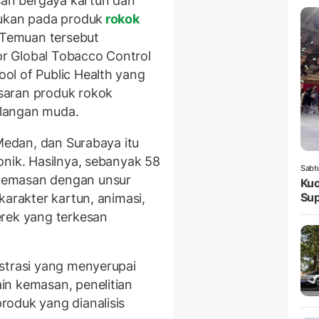
an bergaya kartun dan
mukan pada produk
rokok
 Temuan tersebut
for Global Tobacco Control
ol of Public Health yang
saran produk rokok
kalangan muda.
 Medan, dan Surabaya itu
onik. Hasilnya, sebanyak 58
Sabt
kemasan dengan unsur
Kuo
Sup
karakter kartun, animasi,
erek yang terkesan
strasi yang menyerupai
in kemasan, penelitian
oduk yang dianalisis