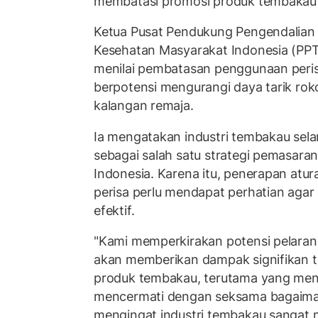
membatasi promosi produk tembakau d
Ketua Pusat Pendukung Pengendalian
Kesehatan Masyarakat Indonesia (PPT
menilai pembatasan penggunaan per
berpotensi mengurangi daya tarik roko
kalangan remaja.
Ia mengatakan industri tembakau sela
sebagai salah satu strategi pemasaran
Indonesia. Karena itu, penerapan atu
perisa perlu mendapat perhatian agar 
efektif.
"Kami memperkirakan potensi pelara
akan memberikan dampak signifikan 
produk tembakau, terutama yang meny
mencermati dengan seksama bagaimana
mengingat industri tembakau sanga