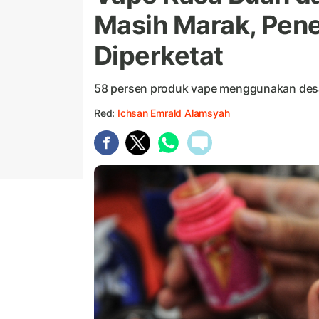
Masih Marak, Pene
Diperketat
58 persen produk vape menggunakan desa
Red:
Ichsan Emrald Alamsyah