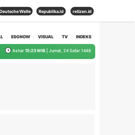
Deutsche Welle
Republika.id
retizen.id
AL
ESGNOW
VISUAL
TV
INDEKS
Ashar
15:23 WIB
| Jumat, 24 Safar 1448