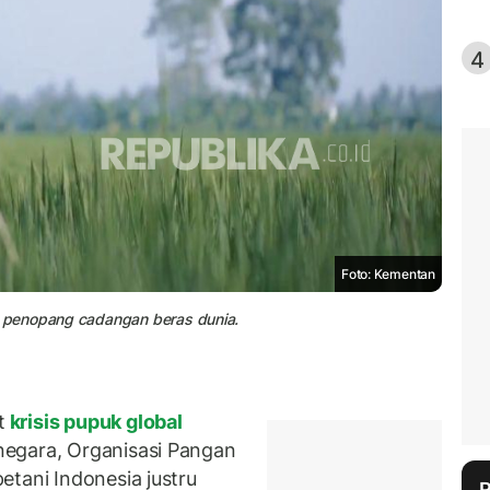
4
Foto: Kementan
 penopang cadangan beras dunia.
t
krisis pupuk global
egara, Organisasi Pangan
etani Indonesia justru