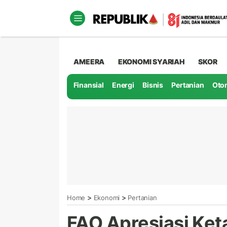
AMEERA
EKONOMI SYARIAH
SKOR
Finansial
Energi
Bisnis
Pertanian
Oto
>
>
Home
Ekonomi
Pertanian
FAO Apresiasi Ket