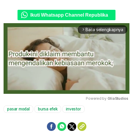
Ikuti Whatsapp Channel Republika
Baca selengkapnya
arrow_forward_ios
Powered by 
GliaStudios
pasar modal
bursa efek
investor
Mute