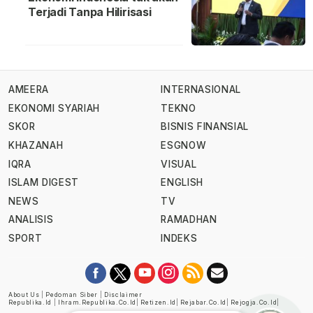
Terjadi Tanpa Hilirisasi
AMEERA
INTERNASIONAL
EKONOMI SYARIAH
TEKNO
SKOR
BISNIS FINANSIAL
KHAZANAH
ESGNOW
IQRA
VISUAL
ISLAM DIGEST
ENGLISH
NEWS
TV
ANALISIS
RAMADHAN
SPORT
INDEKS
About Us
|
Pedoman Siber
|
Disclaimer
Republika.id
|
Ihram.republika.co.id
|
Retizen.id
|
Rejabar.co.id
|
Rejogja.co.id
|