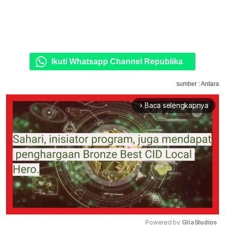
Ikuti Whatsapp Channel Republika
sumber : Antara
Baca selengkapnya
arrow_forward_ios
Powered by 
GliaStudios