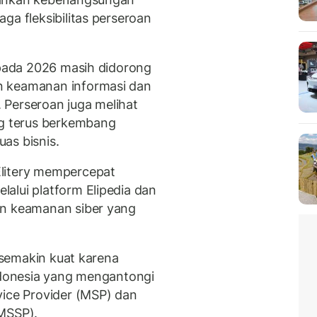
ga fleksibilitas perseroan
y pada 2026 masih didorong
n keamanan informasi dan
r. Perseroan juga melihat
ng terus berkembang
as bisnis.
Elitery mempercepat
alui platform Elipedia dan
an keamanan siber yang
i semakin kuat karena
Indonesia yang mengantongi
vice Provider (MSP) dan
(MSSP).