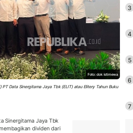
3
4
5
Foto: dok istimewa
6
 Data Sinergitama Jaya Tbk (ELIT) atau Elitery Tahun Buku
7
a Sinergitama Jaya Tbk
membagikan dividen dari