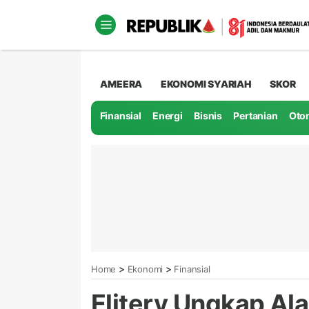
AMEERA
EKONOMI SYARIAH
SKOR
Finansial
Energi
Bisnis
Pertanian
Oto
>
>
Home
Ekonomi
Finansial
Elitery Ungkap Al