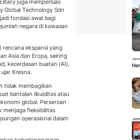
 Elitery juga memperluas
ery Global Technology Sdn
adi fondasi awal bagi
sejumlah negara di kawasan
gi rencana ekspansi yang
an Asia dan Eropa, seiring
Juma
d, kecerdasan buatan (AI),
Han
 ujar Kresna.
an tidak membagikan
at bantalan likuiditas atau
ekonomi global. Perseroan
 menjaga fleksibilitas
gsungan operasional dalam
mankan keberlangsungan