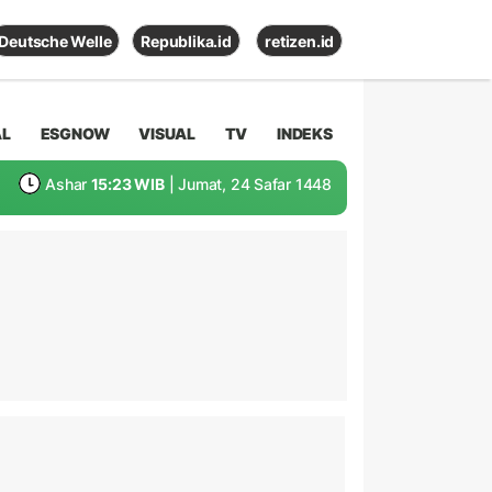
Deutsche Welle
Republika.id
retizen.id
AL
ESGNOW
VISUAL
TV
INDEKS
Ashar
15:23 WIB
| Jumat, 24 Safar 1448