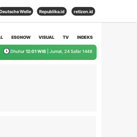
Deutsche Welle
Republika.id
retizen.id
AL
ESGNOW
VISUAL
TV
INDEKS
Dhuhur
12:01 WIB
| Jumat, 24 Safar 1448