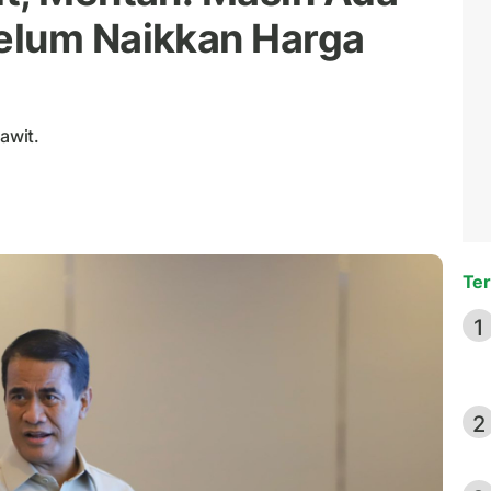
elum Naikkan Harga
awit.
Ter
1
2