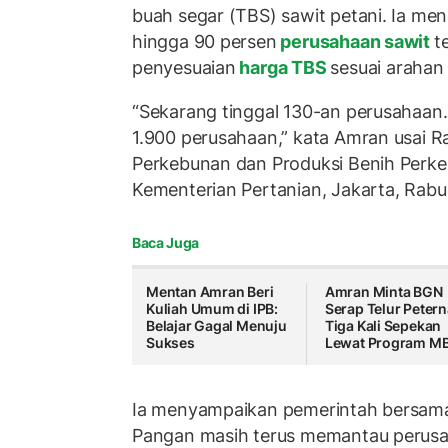
buah segar (TBS) sawit petani. Ia me
hingga 90 persen
perusahaan sawit
t
penyesuaian
harga TBS
sesuai arahan
“Sekarang tinggal 130-an perusahaan. J
1.900 perusahaan,” kata Amran usai Rap
Perkebunan dan Produksi Benih Perke
Kementerian Pertanian, Jakarta, Rabu
Baca Juga
Mentan Amran Beri
Amran Minta BGN
Kuliah Umum di IPB:
Serap Telur Peter
Belajar Gagal Menuju
Tiga Kali Sepekan
Sukses
Lewat Program M
Ia menyampaikan pemerintah bersama
Pangan masih terus memantau perus