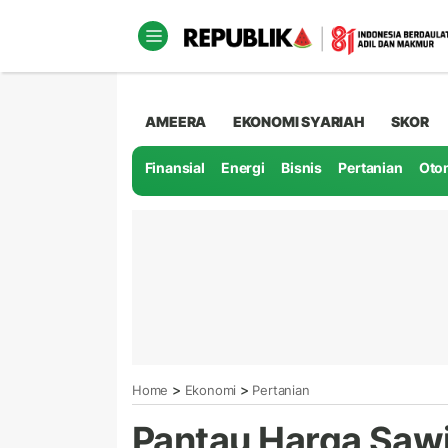
AMEERA
EKONOMI SYARIAH
SKOR
Finansial
Energi
Bisnis
Pertanian
Oto
>
>
Home
Ekonomi
Pertanian
Pantau Harga Sawi