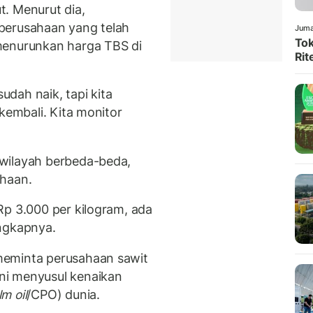
. Menurut dia,
perusahaan yang telah
Juma
Tok
menurunkan harga TBS di
Rit
sudah naik, tapi kita
kembali. Kita monitor
wilayah berbeda-beda,
ahaan.
Rp 3.000 per kilogram, ada
ungkapnya.
meminta perusahaan sawit
ni menyusul kenaikan
m oil
/CPO) dunia.