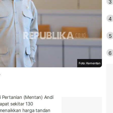
3
4
5
6
Foto: Kementan
.
 Pertanian (Mentan) Andi
pat sekitar 130
 menaikkan harga tandan